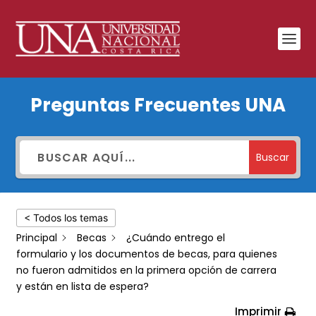
¿Cuándo
Preguntas Frecuentes UNA
entrego
el
formulario
Buscar
y
los
< Todos los temas
documentos
Principal
Becas
¿Cuándo entrego el
de
formulario y los documentos de becas, para quienes
becas,
no fueron admitidos en la primera opción de carrera
y están en lista de espera?
para
Imprimir