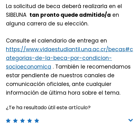
de
La solicitud de beca deberá realizarla en el
SIBEUNA
tan pronto quede admitido/a
en
espera?
alguna carrera de su elección.
Consulte el calendario de entrega en
https://www.vidaestudiantil.una.ac.cr/becas#c
ategorias-de-la-beca-por-condicion-
socioeconomica
. También le recomendamos
estar pendiente de nuestros canales de
comunicación oficiales, ante cualquier
información de última hora sobre el tema.
¿Te ha resultado útil este artículo?