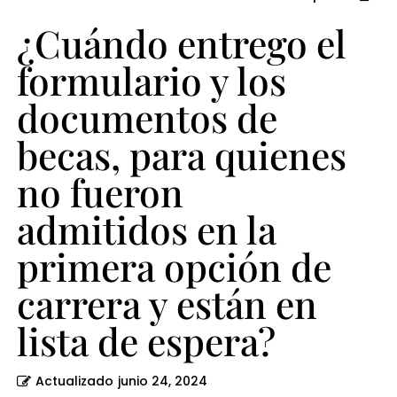
quienes
¿Cuándo entrego el
no
fueron
formulario y los
admitidos
documentos de
en
becas, para quienes
la
primera
no fueron
opción
admitidos en la
de
primera opción de
carrera
carrera y están en
y
están
lista de espera?
en
lista
Actualizado
junio 24, 2024