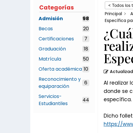
las
< Todos los 
Categorías
Pruebas
Principal
A
Admisión
98
de
Específica pa
¿Cuál
Becas
20
Aptitud
Específica
Certificaciones
7
reali
para
Graduación
18
Espec
ingresar
Matrícula
50
a
Oferta académica
10
Actualiza
ciertas
Reconocimiento y
6
Al realizar 
equiparación
carreras?
donde se c
Servicios-
específica.
44
Estudiantiles
Dicho folle
https://ww