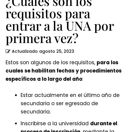
¿Cuáles son los
primera
requisitos para
vez?
entrar a la UNA por
primera vez?
Actualizado
agosto 25, 2023
Estos son algunos de los requisitos,
para los
cuales se habilitan fechas y procedimientos
específicos a lo largo del año
:
Estar actualmente en el último año de
secundaria o ser egresado de
secundaria.
Inscribirse a la universidad
durante el
proceso de inscripción
, mediante la