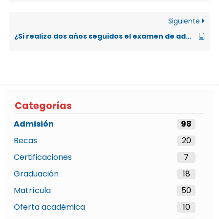
Siguiente
¿Si realizo dos años seguidos el examen de admisión, esos promedios se calculan para darme un promedio final o son independientes uno del otro?
Categorías
Admisión
98
Becas
20
Certificaciones
7
Graduación
18
Matrícula
50
Oferta académica
10