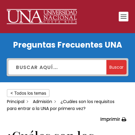
¿Cuáles
Preguntas Frecuentes UNA
son
los
requisitos
Buscar
para
entrar
< Todos los temas
a
Principal
Admisión
¿Cuáles son los requisitos
la
para entrar a la UNA por primera vez?
UNA
Imprimir
por