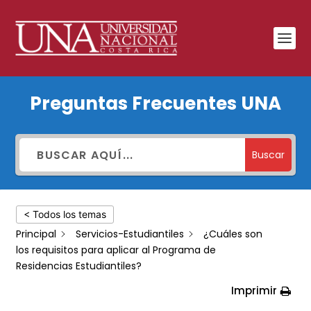
¿Cuáles
Preguntas Frecuentes UNA
son
los
requisitos
Buscar
para
aplicar
< Todos los temas
al
Principal
Servicios-Estudiantiles
¿Cuáles son
Programa
los requisitos para aplicar al Programa de
de
Residencias Estudiantiles?
Residencias
Imprimir