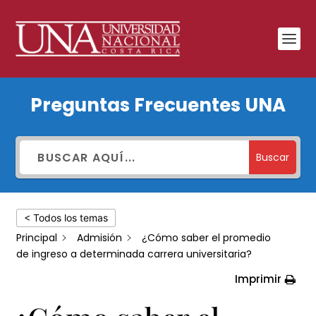
¿Cómo
Preguntas Frecuentes UNA
saber
el
promedio
Buscar
de
ingreso
< Todos los temas
a
Principal
Admisión
¿Cómo saber el promedio
determinada
de ingreso a determinada carrera universitaria?
carrera
Imprimir
universitaria?