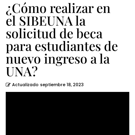
estudiantes
¿Cómo realizar en
de
el SIBEUNA la
nuevo
solicitud de beca
ingreso
a
para estudiantes de
la
nuevo ingreso a la
UNA?
UNA?
Actualizado
septiembre 18, 2023