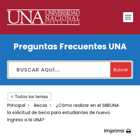
¿Cómo
Preguntas Frecuentes UNA
realizar
en
el
Buscar
SIBEUNA
la
< Todos los temas
solicitud
Principal
Becas
¿Cómo realizar en el SIBEUNA
de
la solicitud de beca para estudiantes de nuevo
beca
ingreso a la UNA?
para
Imprimir