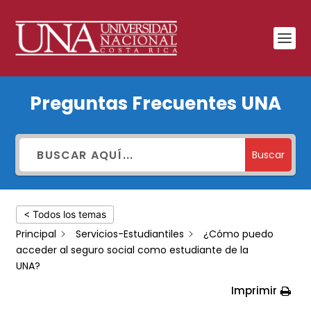
¿Cómo
Preguntas Frecuentes UNA
puedo
acceder
al
Buscar
seguro
social
< Todos los temas
como
Principal
Servicios-Estudiantiles
¿Cómo puedo
estudiante
acceder al seguro social como estudiante de la
de
UNA?
la
Imprimir