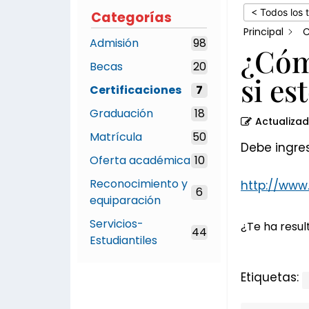
estoy
< Todos los 
Categorías
en
Principal
C
Admisión
98
el
¿Cóm
Becas
20
extranjero?
si es
Certificaciones
7
Graduación
18
Actualiza
Matrícula
50
Debe ingres
Oferta académica
10
Reconocimiento y
http://www
6
equiparación
Servicios-
¿Te ha result
44
Estudiantiles
Etiquetas: