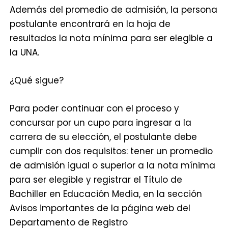
Además del promedio de admisión, la persona
postulante encontrará en la hoja de
resultados la nota mínima para ser elegible a
la UNA.
¿Qué sigue?
Para poder continuar con el proceso y
concursar por un cupo para ingresar a la
carrera de su elección, el postulante debe
cumplir con dos requisitos: tener un promedio
de admisión igual o superior a la nota mínima
para ser elegible y registrar el Título de
Bachiller en Educación Media, en la sección
Avisos importantes de la página web del
Departamento de Registro