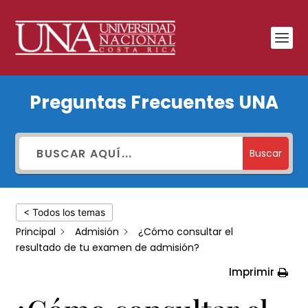
¿Cómo
Preguntas Frecuentes UNA
consultar
el
resultado
Buscar
de
tu
< Todos los temas
examen
Principal
Admisión
¿Cómo consultar el
de
resultado de tu examen de admisión?
admisión?
Imprimir