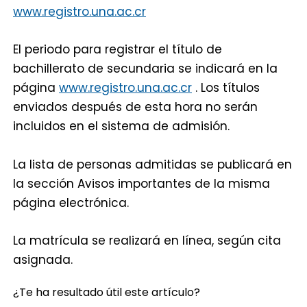
www.registro.una.ac.cr
El periodo para registrar el título de
bachillerato de secundaria se indicará en la
página
www.registro.una.ac.cr
. Los títulos
enviados después de esta hora no serán
incluidos en el sistema de admisión.
La lista de personas admitidas se publicará en
la sección Avisos importantes de la misma
página electrónica.
La matrícula se realizará en línea, según cita
asignada.
¿Te ha resultado útil este artículo?