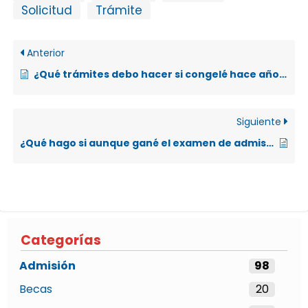
Solicitud
Trámite
Anterior
¿Qué trámites debo hacer si congelé hace años el resultado de la prueba de admisión y ahora deseo ingresar a la UNA?
Siguiente
¿Qué hago si aunque gané el examen de admisión de la UNA, perdí uno de los exámenes de bachillerato?
Categorías
Admisión
98
Becas
20