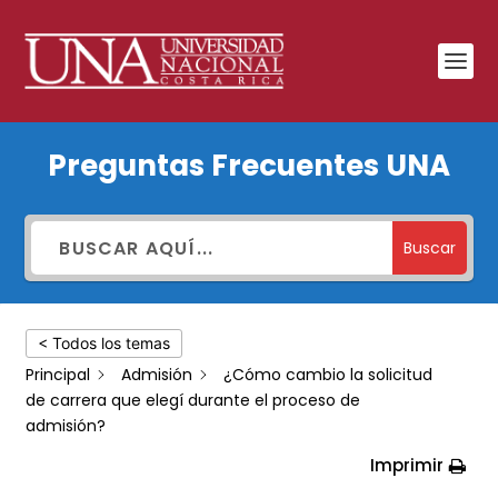
¿Cómo
Preguntas Frecuentes UNA
cambio
la
solicitud
Buscar
de
carrera
< Todos los temas
que
Principal
Admisión
¿Cómo cambio la solicitud
elegí
de carrera que elegí durante el proceso de
durante
admisión?
el
Imprimir