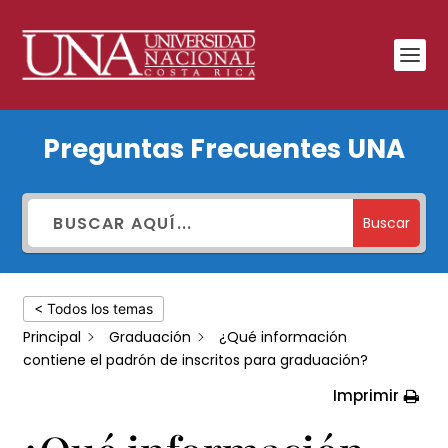
¿Qué
Preguntas Frecuentes UNA
información
contiene
el
Buscar
padrón
de
< Todos los temas
inscritos
Principal
Graduación
¿Qué información
para
contiene el padrón de inscritos para graduación?
graduación?
Imprimir