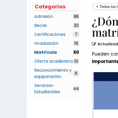
Categorías
< Todos los 
Admisión
98
¿Dón
Becas
20
matr
Certificaciones
7
Graduación
18
Actualiza
Matrícula
50
Pueden cons
Oferta académica
10
Important
Reconocimiento y
6
equiparación
Servicios-
44
Estudiantiles