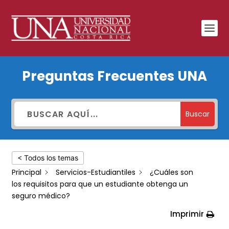
¿Cuáles
Preguntas Frecuentes UNA
son
los
requisitos
Buscar
para
que
< Todos los temas
un
Principal
Servicios-Estudiantiles
¿Cuáles son
estudiante
los requisitos para que un estudiante obtenga un
obtenga
seguro médico?
un
Imprimir