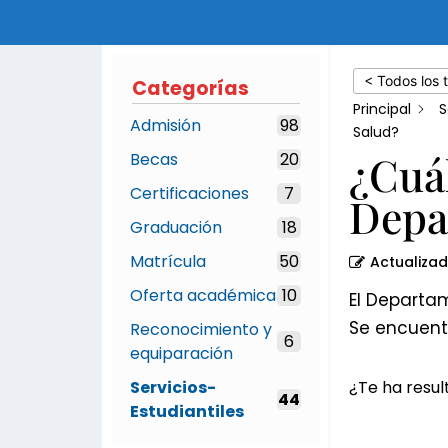
del
Departamento
de
< Todos los 
Categorías
Salud?
Principal
S
Admisión
98
Salud?
¿Cuál
Becas
20
Certificaciones
7
Depa
Graduación
18
Matrícula
50
Actualiza
Oferta académica
10
El Departam
Se encuentr
Reconocimiento y
6
equiparación
Servicios-
¿Te ha result
44
Estudiantiles